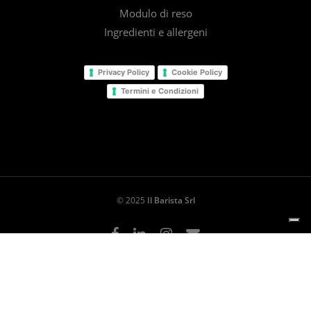
Modulo di reso
Ingredienti e allergeni
Privacy Policy
Cookie Policy
Termini e Condizioni
© 2025
Il Barista Srl
facebook
linkedin
instagram
email
Le tue preferenze relative alla privacy
Informativa sulla raccolta