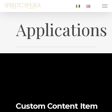
Men
Skip
to
main
Applications
content
Custom Content Item