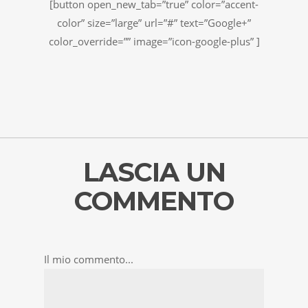
[button open_new_tab=”true” color=”accent-
color” size=”large” url=”#” text=”Google+”
color_override=”” image=”icon-google-plus” ]
LASCIA UN
COMMENTO
Il mio commento...