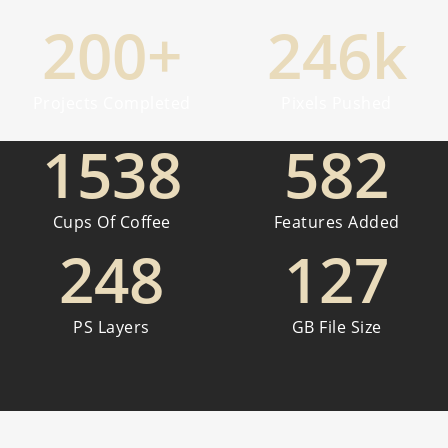
200
+
246
k
Projects Completed
Pixels Pushed
1538
582
Cups Of Coffee
Features Added
248
127
PS Layers
GB File Size