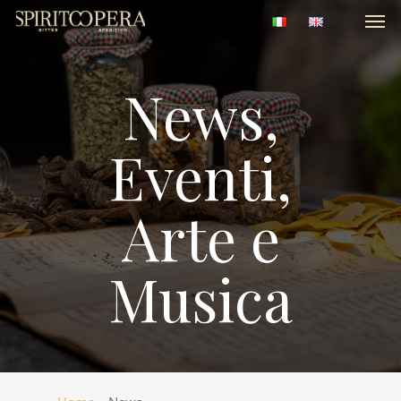
Men
Skip
to
main
content
News,
Eventi,
Arte
e
Musica