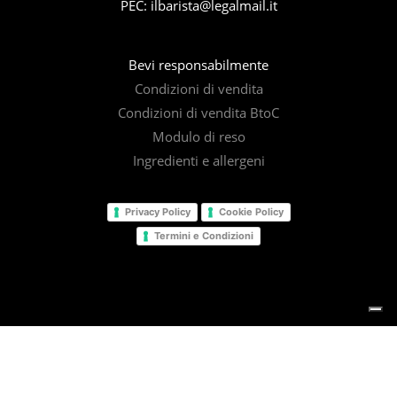
PEC: ilbarista@legalmail.it
Bevi responsabilmente
Condizioni di vendita
Condizioni di vendita BtoC
Modulo di reso
Ingredienti e allergeni
Privacy Policy
Cookie Policy
Termini e Condizioni
© 2025
Il Barista Srl