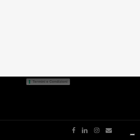
Bevi responsabilmente
Condizioni di vendita
v.
Condizioni di vendita BtoC
14S
Modulo di reso
Ingredienti e allergeni
Privacy Policy
Cookie Policy
Termini e Condizioni
facebook
linkedin
instagram
email