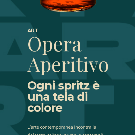
ART
Opera
Aperitivo
Ogni spritz è
una tela di
colore
L’arte contemporanea incontra la
dolcezza italiana: prima la contempli,