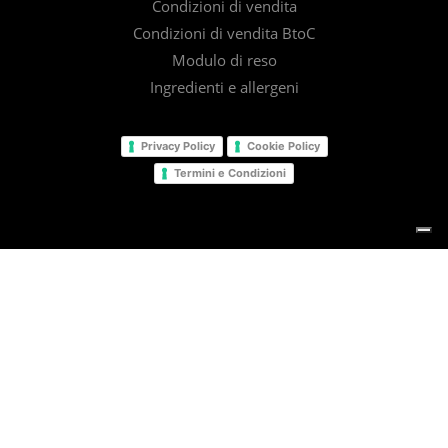
Condizioni di vendita
Condizioni di vendita BtoC
Modulo di reso
Ingredienti e allergeni
Privacy Policy
Cookie Policy
Termini e Condizioni
© 2025
Il Barista Srl
facebook
linkedin
instagram
email
Le tue preferenze relative alla privacy