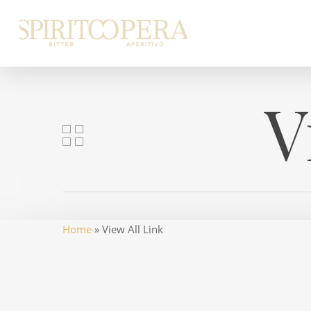
Skip
to
main
content
V
Home
»
View All Link