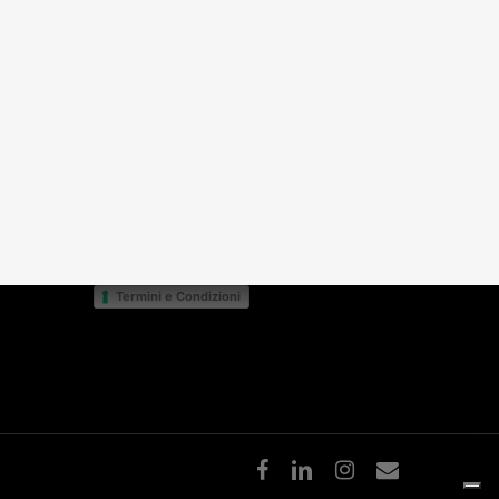
Bevi responsabilmente
Condizioni di vendita
v.
Condizioni di vendita BtoC
14S
Modulo di reso
Ingredienti e allergeni
Privacy Policy
Cookie Policy
Termini e Condizioni
facebook
linkedin
instagram
email