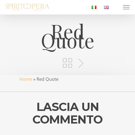
Men
Skip
to
main
Red
content
Quote
Home
»
Red Quote
LASCIA UN
COMMENTO