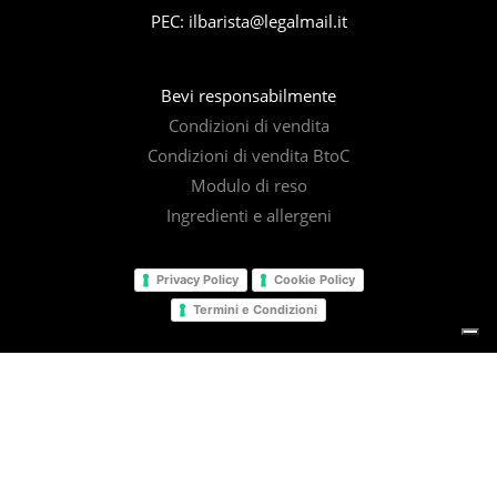
PEC: ilbarista@legalmail.it
Bevi responsabilmente
Condizioni di vendita
Condizioni di vendita BtoC
Modulo di reso
Ingredienti e allergeni
Privacy Policy
Cookie Policy
Termini e Condizioni
© 2025
Il Barista Srl