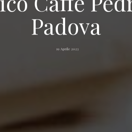
rico Caffè Ped
Padova
19 Aprile 2023